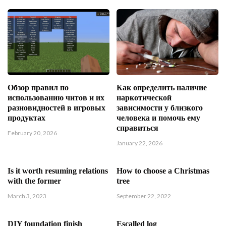
Обзор правил по
Как определить наличие
использованию читов и их
наркотической
разновидностей в игровых
зависимости у близкого
продуктах
человека и помочь ему
справиться
February 20, 2026
January 22, 2026
Is it worth resuming relations
How to choose a Christmas
with the former
tree
March 3, 2023
September 22, 2022
DIY foundation finish
Escalled log