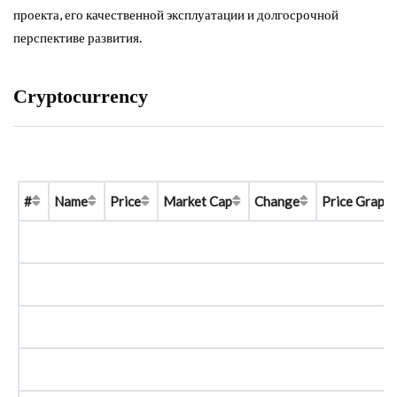
проекта, его качественной эксплуатации и долгосрочной
перспективе развития.
Cryptocurrency
#
Name
Price
Market Cap
Change
Price Graph 