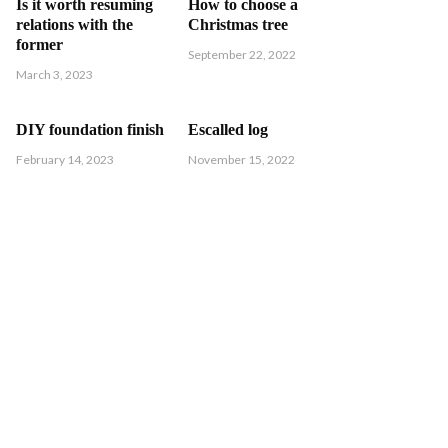
Is it worth resuming
How to choose a
relations with the
Christmas tree
former
September 22, 2022
March 3, 2023
DIY foundation finish
Escalled log
February 14, 2023
November 15, 2022