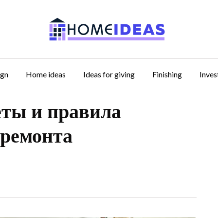
ign
Home ideas
Ideas for giving
Finishing
Inve
еты и правила
 ремонта