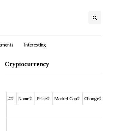
stments
Interesting
Cryptocurrency
#
Name
Price
Market Cap
Change
Price Graph 