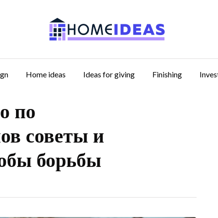
ign
Home ideas
Ideas for giving
Finishing
Inve
о по
ов советы и
обы борьбы