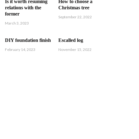
Is it worth resuming
How to choose a
relations with the
Christmas tree
former
September 22, 2022
March 3, 2023
DIY foundation finish
Escalled log
February 14, 2023
November 15, 2022