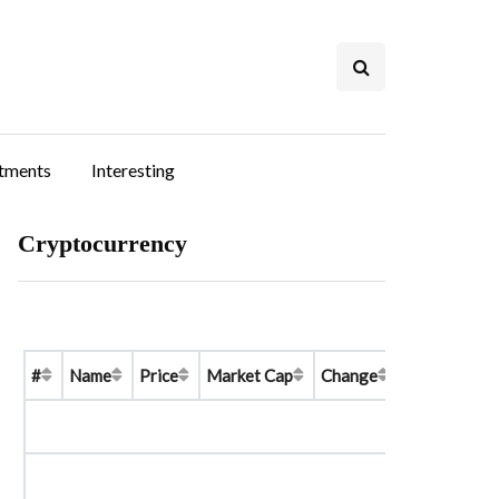
stments
Interesting
Cryptocurrency
#
Name
Price
Market Cap
Change
Price Graph 